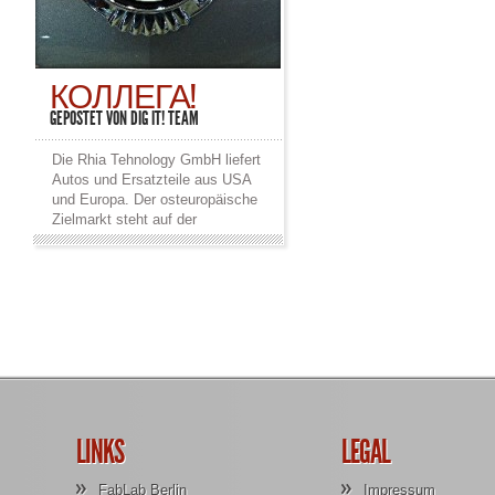
КОЛЛЕГА!
GEPOSTET VON
DIG IT! TEAM
Die Rhia Tehnology GmbH liefert
Autos und Ersatzteile aus USA
und Europa. Der osteuropäische
Zielmarkt steht auf der
Absatzseite im Mittelpunkt. Er
ist „berühmt-berüchtigt“ für
gelegentliche Cabriolen und den
hohen Anspruch an das
автомобиль. Bei den heutigen
Anforderungen an die
(IT-)Werkzeuge sollte man sich
deshalb auf seinen Partner
verlassen können. RhiaTec
arbeitet globalisiert und damit
dezentral. Dennoch braucht es
LINKS
LEGAL
eine sehr zentrale
Warenwirtschaft und einen
FabLab Berlin
Impressum