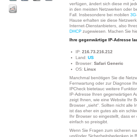
verfügen, ändert sich diese mit jede
in den meisten Netzwerken oder be
Fall. Insbesondere bei mobilen
3G
Hause erhalten sie diese Netzwer
Internet-Dienstanbieters, also Ihre
DHCP
zugewiesen. Machen Sie hier
Ihre gegenwärtige IP-Adresse la
IP:
216.73.216.212
Land:
US
Browser:
Safari Generic
OS:
Linux
Manchmal benötigen Sie die Netzwe
Fernwartung oder zur Diagnose Ih
IPCheck bietetauc weitere Funktio
IP-Adresse Ihren gegenwärtigen Auf
zeigt Ihnen, wie eine Website Ihr 
Browser „sieht“. Sollten nicht alle
ist das eher ein gutes als ein schl
Ihr Browser so eingestellt, dass er
einfach so preisgibt.
Wenn Sie Fragen zum sicheren sur
und/oder Sicherheitsbedenken in B