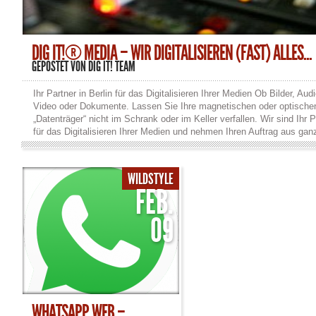
DIG IT!® MEDIA – WIR DIGITALISIEREN (FAST) ALLES...
GEPOSTET VON
DIG IT! TEAM
Ihr Partner in Berlin für das Digitalisieren Ihrer Medien Ob Bilder, Audi
Video oder Dokumente. Lassen Sie Ihre magnetischen oder optische
„Datenträger“ nicht im Schrank oder im Keller verfallen. Wir sind Ihr P
für das Digitalisieren Ihrer Medien und nehmen Ihren Auftrag aus gan
Deutschland gern an. Wir digitalisieren nahezu allen gängigen Forma
und sichern sie auf Festplatte, CD oder DVD. Durch das Digitalisieren
Medien gewährleisten wir, dass Sie noch lange Freude an ihnen habe
WILDSTYLE
Und … Wir digitalisieren fast alles: Audio Audio-Compact-Kassetten 
FEB.
Diktierkassetten (Stenorette), Spulen-Tonbänder, Schallplatten in Vin
Schellack, Exoten wie Tefifon oder Drahtspulen (Suprachord) verlustf
09
(z.B WAV, FLAC) und/oder komprimiert (z.B. MP3 oder OGG). Video
VHS (auch HiFi Longplay), S-VHS, VHS-C, Video8, Hi8, Video2000 ,
Betamax, U-matic, Filmrollen bzw. Filmspulen mit Schmalfilmen, 8
(Super-8), 16mm, 35mm. Bilder & Dokumente Wir digitalisieren auch
Papierfotos, Filmstreifen, Negative und Dia-Positive oder scannen Ih
Dokumente ein. Dabei kommen hochwertige Film- und Dokumentens
zum Einsatz. Restaurierung Mit unseren Restaurierungs-Werkzeugen
WHATSAPP WEB –
unserer professionellen Bearbeitung im Ton- und Videostudio reinigen