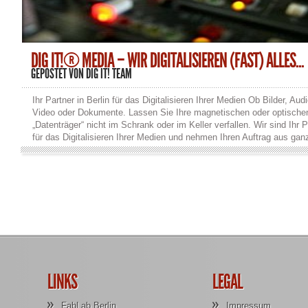
DIG IT!® MEDIA – WIR DIGITALISIEREN (FAST) ALLES...
GEPOSTET VON
DIG IT! TEAM
Ihr Partner in Berlin für das Digitalisieren Ihrer Medien Ob Bilder, Audi
Video oder Dokumente. Lassen Sie Ihre magnetischen oder optische
„Datenträger“ nicht im Schrank oder im Keller verfallen. Wir sind Ihr P
für das Digitalisieren Ihrer Medien und nehmen Ihren Auftrag aus gan
Deutschland gern an. Wir digitalisieren nahezu allen gängigen Forma
und sichern sie auf Festplatte, CD oder DVD. Durch das Digitalisieren
Medien gewährleisten wir, dass Sie noch lange Freude an ihnen habe
Und … Wir digitalisieren fast alles: Audio Audio-Compact-Kassetten 
Diktierkassetten (Stenorette), Spulen-Tonbänder, Schallplatten in Vin
Schellack, Exoten wie Tefifon oder Drahtspulen (Suprachord) verlustf
(z.B WAV, FLAC) und/oder komprimiert (z.B. MP3 oder OGG). Video
VHS (auch HiFi Longplay), S-VHS, VHS-C, Video8, Hi8, Video2000 ,
Betamax, U-matic, Filmrollen bzw. Filmspulen mit Schmalfilmen, 8
(Super-8), 16mm, 35mm. Bilder & Dokumente Wir digitalisieren auch
Papierfotos, Filmstreifen, Negative und Dia-Positive oder scannen Ih
LINKS
LEGAL
Dokumente ein. Dabei kommen hochwertige Film- und Dokumentens
zum Einsatz. Restaurierung Mit unseren Restaurierungs-Werkzeugen
FabLab Berlin
Impressum