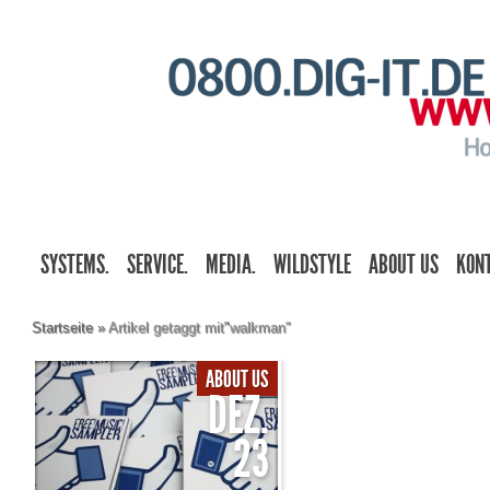
SYSTEMS.
SERVICE.
MEDIA.
WILDSTYLE
ABOUT US
KON
Startseite
»
Artikel getaggt mit
"
walkman"
ABOUT US
DEZ.
23