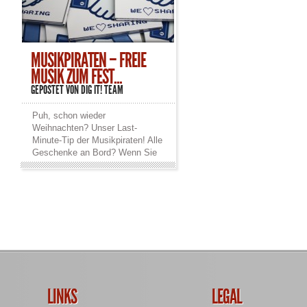
MUSIKPIRATEN – FREIE
MUSIK ZUM FEST...
GEPOSTET VON
DIG IT! TEAM
Puh, schon wieder
Weihnachten? Unser Last-
Minute-Tip der Musikpiraten! Alle
Geschenke an Bord? Wenn Sie
noch eine Last-Minute-Idee
benötigen … Wir haben Sie! Der
aktuelle Free! Music! Sampler
2014 des Musikpiraten e.V.
heisst „We Love Sharing“ und ist
bereits Anfrang Dezember
erschienen. Mit von der Part[ie|y]
sind die 34-Gewinner-Songs des
sechsten Free! Music! Contests,
für uns so Unbekannte wie Aeon
Sable, Amity in Fame, BMFDV,
LINKS
LEGAL
Brave New Girl, Caldron,