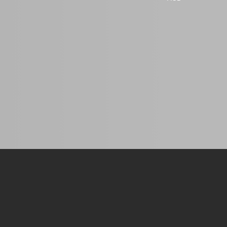
unter
www.berlinbytes.de/domai
Bei Interesse nehmen Sie b
den direkten Kontakt mit u
auf. Wir beraten Sie gern b
der...