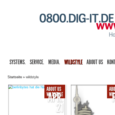
SYSTEMS.
SERVICE.
MEDIA.
WILDSTYLE
ABOUT US
KON
Startseite
»
wildstyle
ABOUT US
ABO
APR.
WILDSTYLE
WIL
21