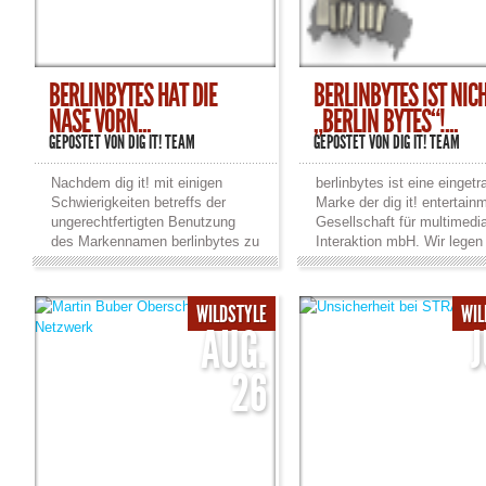
BERLINBYTES HAT DIE
BERLINBYTES IST NIC
NASE VORN...
„BERLIN BYTES“!...
GEPOSTET VON
DIG IT! TEAM
GEPOSTET VON
DIG IT! TEAM
Nachdem dig it! mit einigen
berlinbytes ist eine einget
Schwierigkeiten betreffs der
Marke der dig it! entertain
ungerechtfertigten Benutzung
Gesellschaft für multimedi
des Markennamen berlinbytes zu
Interaktion mbH. Wir legen
kämpfen hatte, ist dig it! und die
auf die Feststellung, dass 
Marke berlinbytes aus dieser
einer ähnlich lautenden
aussergerichtlichen
Computer-Messe in keiner
WILDSTYLE
WIL
Auseinandersetzung gestärkt
im Zusammenhang stehen
AUG.
hervorgegangen. Mit einem
Derzeit werden berliner
zufriedenstellenden Vergleich
Unternehmen beworben, an
26
konnten jegliche
Computermesse im Flugha
Unstimmigkeiten bereinigt
Tempelhof teilzunehmen. A
werden, so dass berlinbytes
Betreiber-Gesellschaft der
immer berlinbytes bleiben wird.
Internet-community
Wie bisher wird sich unser
berlinbytes.de werden wir 
Augenmerk voll auf ihre wie auch
immer Ihres Einverständni