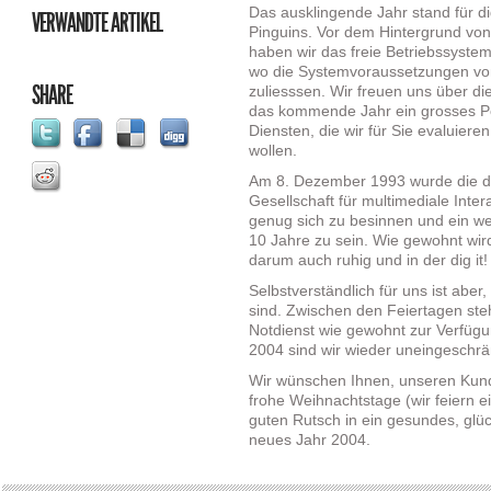
IT!
Das ausklingende Jahr stand für di
VERWANDTE ARTIKEL
UND
Pinguins. Vor dem Hintergrund von 
DIE
haben wir das freie Betriebssystem 
FEIERTAGE
wo die Systemvoraussetzungen von 
SHARE
zuliesssen. Wir freuen uns über di
das kommende Jahr ein grosses Po
Diensten, die wir für Sie evaluier
wollen.
Am 8. Dezember 1993 wurde die dig
Gesellschaft für multimediale Int
genug sich zu besinnen und ein we
10 Jahre zu sein. Wie gewohnt wir
darum auch ruhig und in der dig it!
Selbstverständlich für uns ist aber,
sind. Zwischen den Feiertagen ste
Notdienst wie gewohnt zur Verfügu
2004 sind wir wieder uneingeschrän
Wir wünschen Ihnen, unseren Kun
frohe Weihnachtstage (wir feiern e
guten Rutsch in ein gesundes, glüc
neues Jahr 2004.