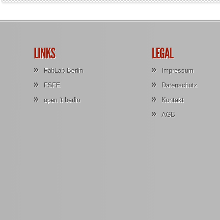
LINKS
LEGAL
FabLab Berlin
Impressum
FSFE
Datenschutz
open it berlin
Kontakt
AGB