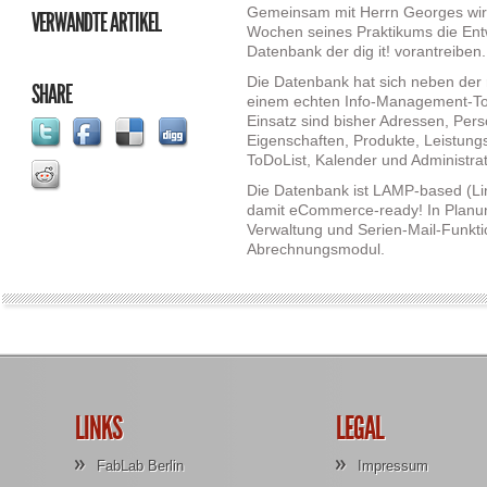
DER
Gemeinsam mit Herrn Georges wird
VERWANDTE ARTIKEL
DATENBANK
Wochen seines Praktikums die Ent
Datenbank der dig it! vorantreiben.
Die Datenbank hat sich neben der 
SHARE
einem echten Info-Management-To
Einsatz sind bisher Adressen, Per
Eigenschaften, Produkte, Leistungs
ToDoList, Kalender und Administrat
Die Datenbank ist LAMP-based (L
damit eCommerce-ready! In Planun
Verwaltung und Serien-Mail-Funkti
Abrechnungsmodul.
LINKS
LEGAL
FabLab Berlin
Impressum