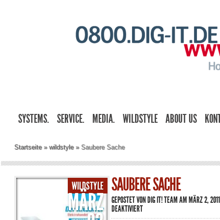
SYSTEMS.
SERVICE.
MEDIA.
WILDSTYLE
ABOUT US
KON
Startseite
»
wildstyle
»
Saubere Sache
SAUBERE SACHE
WILDSTYLE
MÄRZ
GEPOSTET VON
DIG IT! TEAM
AM MÄRZ 2, 2011
FÜR
DEAKTIVIERT
SAUBERE