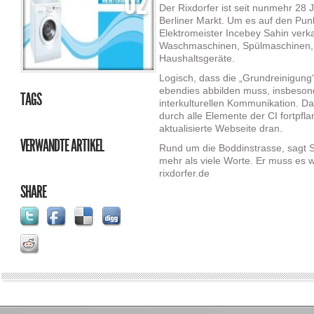
02
SACHE
Der Rixdorfer ist seit nunmehr 28 
Berliner Markt. Um es auf den Pun
Elektromeister Incebey Sahin verk
Waschmaschinen, Spülmaschinen, 
Haushaltsgeräte.
Logisch, dass die „Grundreinigung“
ebendies abbilden muss, insbeson
TAGS
interkulturellen Kommunikation. Das 
durch alle Elemente der CI fortpfl
aktualisierte Webseite dran.
VERWANDTE ARTIKEL
Rund um die Boddinstrasse, sagt Sah
mehr als viele Worte. Er muss es 
rixdorfer.de
SHARE