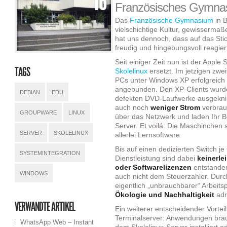
16
Französisches Gymnas
MIT
LTSP
Das
Französische Gymnasium
in B
AM
vielschichtige Kultur, gewissermaß
COLLÈGE
hat uns dennoch, dass auf das Sti
FRANÇAIS
freudig und hingebungsvoll reagier
Seit einiger Zeit nun ist der Apple
TAGS
Skolelinux
ersetzt. Im jetzigen zwe
PCs unter Windows XP erfolgreich
angebunden. Den XP-Clients wurden
DEBIAN
EDU
defekten DVD-Laufwerke ausgeknip
auch noch
weniger Strom
verbrau
GROUPWARE
LINUX
über das Netzwerk und laden Ihr B
Server. Et voilá: Die Maschinchen 
SERVER
SKOLELINUX
allerlei Lernsoftware.
Bis auf einen dedizierten Switch 
SYSTEMINTEGRATION
Dienstleistung sind dabei
keinerle
oder Softwarelizenzen
entstanden
WINDOWS
auch nicht dem Steuerzahler. Dur
eigentlich „unbrauchbarer“ Arbeits
Ökologie und Nachhaltigkeit
adr
VERWANDTE ARTIKEL
Ein weiterer entscheidender Vortei
Terminalserver: Anwendungen brau
WhatsApp Web – Instant