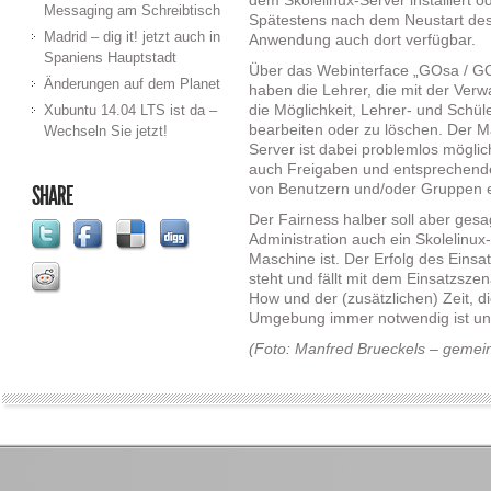
dem Skolelinux-Server installiert o
Messaging am Schreibtisch
Spätestens nach dem Neustart des A
Madrid – dig it! jetzt auch in
Anwendung auch dort verfügbar.
Spaniens Hauptstadt
Über das Webinterface „GOsa / GO
Änderungen auf dem Planet
haben die Lehrer, die mit der Verw
Xubuntu 14.04 LTS ist da –
die Möglichkeit, Lehrer- und Schü
bearbeiten oder zu löschen. Der M
Wechseln Sie jetzt!
Server ist dabei problemlos möglic
auch Freigaben und entsprechende
SHARE
von Benutzern und/oder Gruppen e
Der Fairness halber soll aber gesa
Administration auch ein Skolelinux
Maschine ist. Der Erfolg des Einsa
steht und fällt mit dem Einsatzsz
How und der (zusätzlichen) Zeit, d
Umgebung immer notwendig ist und
(Foto:
Manfred Brueckels
– gemein