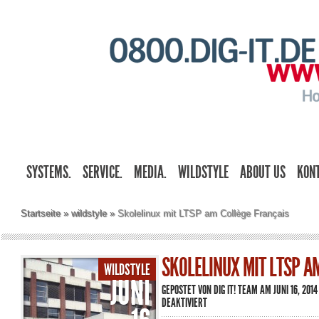
SYSTEMS.
SERVICE.
MEDIA.
WILDSTYLE
ABOUT US
KON
Startseite
»
wildstyle
»
Skolelinux mit LTSP am Collège Français
SKOLELINUX MIT LTSP A
WILDSTYLE
JUNI
GEPOSTET VON
DIG IT! TEAM
AM JUNI 16, 2014
FÜR
DEAKTIVIERT
SKOLELINUX