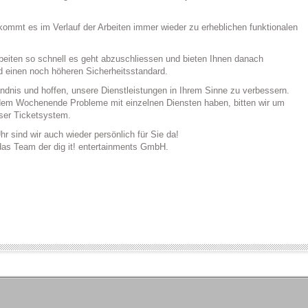
MAILSERVER
kommt es im Verlauf der Arbeiten immer wieder zu erheblichen funktionalen
rbeiten so schnell es geht abzuschliessen und bieten Ihnen danach
d einen noch höheren Sicherheitsstandard.
ändnis und hoffen, unsere Dienstleistungen in Ihrem Sinne zu verbessern.
dem Wochenende Probleme mit einzelnen Diensten haben, bitten wir um
nser Ticketsystem.
r sind wir auch wieder persönlich für Sie da!
 das Team der dig it! entertainments GmbH.