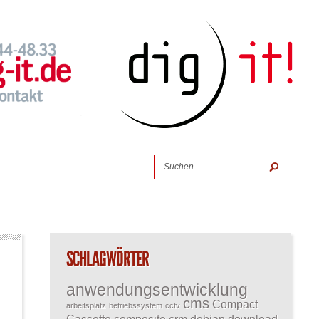
SCHLAGWÖRTER
anwendungsentwicklung
cms
Compact
arbeitsplatz
betriebssystem
cctv