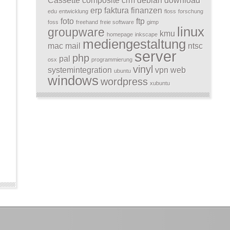
Cassette
composite
crm
debian
download
erp
faktura
finanzen
edu
entwicklung
floss
forschung
foto
ftp
foss
freehand
freie software
gimp
linux
groupware
kmu
homepage
inkscape
mediengestaltung
mac
mail
ntsc
server
php
pal
osx
programmierung
vinyl
systemintegration
vpn
web
ubuntu
windows
wordpress
xubuntu