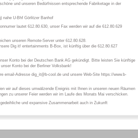
UM!
schöne und unseren Bedürfnissen entsprechende Fabriketage in der
g) nahe U-Bhf Görlitzer Banhof
fonnumer lautet 612.80.630, unser Fax werden wir auf die 612.80.629
rreichen unseren Remote-Server unter 612.80.628.
nsere Dig it! entertainments B-Box, ist künftig über die 612.80.627
unser Konto bei der Deutschen Bank AG gekündigt. Bitte leisten Sie künftige
unser Konto bei der Berliner Volksbank!
ere email-Adresse dig_it@b-cool.de und unsere Web-Site https://www.b-
den wir auf dieses umwälzende Ereignis mit Ihnen in unseren neuen Räumen
ngen zu unserer Feier werden wir im Laufe des Monats Mai verschicken.
e gedeihliche und expansive Zusammenarbeit auch in Zukunft