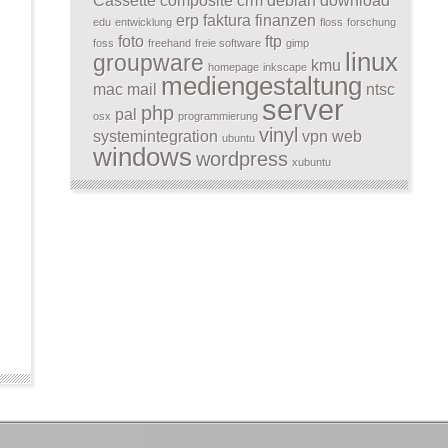
Cassette
composite
crm
debian
download
erp
faktura
finanzen
edu
entwicklung
floss
forschung
foto
ftp
foss
freehand
freie software
gimp
linux
groupware
kmu
homepage
inkscape
mediengestaltung
mac
mail
ntsc
server
php
pal
osx
programmierung
vinyl
systemintegration
vpn
web
ubuntu
windows
wordpress
xubuntu