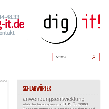
SCHLAGWÖRTER
anwendungsentwicklung
cms
Compact
arbeitsplatz
betriebssystem
cctv